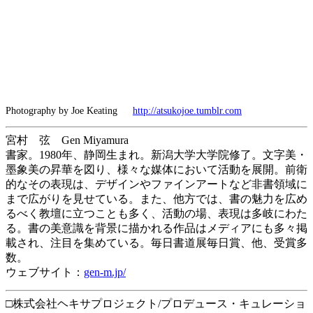
Photography by Joe Keating
http://atsukojoe.tumblr.com
宮村 弦 Gen Miyamura
書家。1980年、静岡生まれ。新潟大学大学院修了。文字美・
墨象美の昇華を図り、様々な媒体において活動を展開。前衛
的なその表現は、デザインやファインアートなど非書領域に
まで広がりを見せている。また、他方では、書の魅力を広め
るべく教壇に立つことも多く、活動の場、表現は多岐にわた
る。書の美意識を背景に描かれる作品はメディアにも多々掲
載され、注目を集めている。毎日書道展毎日賞、他、受賞多
数。
ウェブサイト：
gen-m.jp/
□株式会社ヘキサプロジェクト/プロデュース・キュレーショ