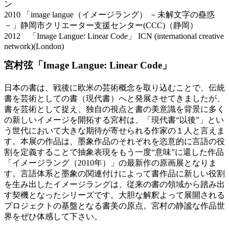
ン
2010 「image langue（イメージラング） －未解文字の蠱惑
－」静岡市クリエーター支援センター(CCC)（静岡）
2012 「Image Langue: Linear Code」 ICN (international creative
network)(London)
宮村弦「Image Langue: Linear Code」
日本の書は、戦後に欧米の芸術概念を取り込むことで、伝統
書を芸術としての書（現代書）へと発展させてきましたが、
書を芸術として捉え、独自の視点と書の美意識を背景に多く
の新しいイメージを開拓する宮村は、「現代書“以後”」とい
う世代において大きな期待が寄せられる作家の１人と言えま
す。本展の作品は、墨象作品のそれぞれを恣意的に言語の役
割を定義することで抽象表現をもう一度“意味”に還した作品
「イメージラング（2010年）」の最新作の原画展となりま
す。言語体系と墨象の関連付けによって書作品に新しい役割
を生み出したイメージラングは、従来の書の領域から踏み出
す契機となったシリーズです。大胆な解釈よって展開される
プロジェクトの基盤となる書美の原点。宮村の静謐な作品世
界をぜひ体感して下さい。